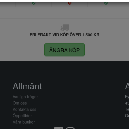
FRI FRAKT VID KÖP ÖVER 1.500 KR
ÅNGRA KÖP
Allmänt
Vanliga frågor
Ky
Om oss
4
Kontakta oss
Te
Öppettider
Or
Våra butiker