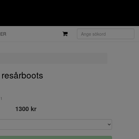
DER
 resårboots
01
1300 kr