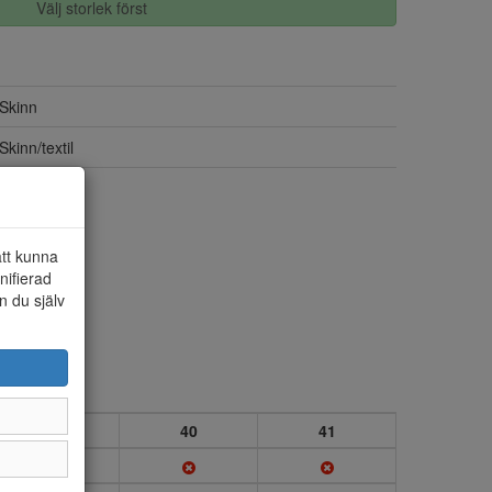
Välj storlek först
Skinn
Skinn/textil
Resår x 2
att kunna
nifierad
n du själv
39
40
41