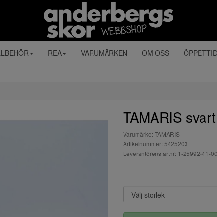
LLBEHÖR
REA
VARUMÄRKEN
OM OSS
ÖPPETTI
TAMARIS svart
Varumärke: TAMARIS
Artikelnummer: 5425203
Leverantörens artnr: 1-25992-41-0