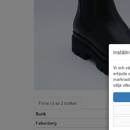
Inställ
Vi och vå
erbjuda a
marknads
välja vilk
Finns i 2 av 2 butiker
Butik
Falkenberg