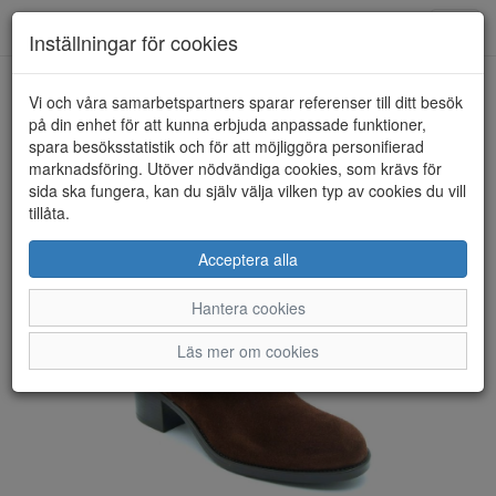
Anderbergs skor
Toggl
Inställningar för cookies
navig
Vi och våra samarbetspartners sparar referenser till ditt besök
HEM
TAMARIS
på din enhet för att kunna erbjuda anpassade funktioner,
spara besöksstatistik och för att möjliggöra personifierad
marknadsföring. Utöver nödvändiga cookies, som krävs för
sida ska fungera, kan du själv välja vilken typ av cookies du vill
tillåta.
Acceptera alla
Hantera cookies
Läs mer om cookies