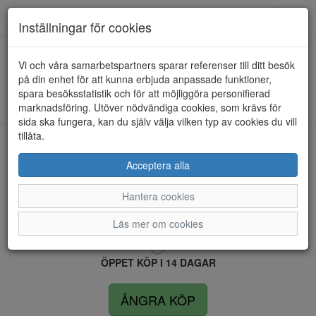
Anderbergs skor
Toggl
Inställningar för cookies
navig
Vi och våra samarbetspartners sparar referenser till ditt besök
HEM
RIEKER
på din enhet för att kunna erbjuda anpassade funktioner,
spara besöksstatistik och för att möjliggöra personifierad
Kunde inte hitta några artiklar...
marknadsföring. Utöver nödvändiga cookies, som krävs för
sida ska fungera, kan du själv välja vilken typ av cookies du vill
tillåta.
LEVERANS INOM 4 DAGAR INOM SVERIGE
Acceptera alla
Hantera cookies
FRI FRAKT VID KÖP ÖVER 1.500 KR
Läs mer om cookies
ÖPPET KÖP I 14 DAGAR
ÅNGRA KÖP