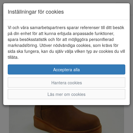
Anderbergs skor
Toggl
Inställningar för cookies
navig
Vi och våra samarbetspartners sparar referenser till ditt besök
HEM
CHARLOTTE
på din enhet för att kunna erbjuda anpassade funktioner,
spara besöksstatistik och för att möjliggöra personifierad
marknadsföring. Utöver nödvändiga cookies, som krävs för
sida ska fungera, kan du själv välja vilken typ av cookies du vill
tillåta.
Acceptera alla
Hantera cookies
Läs mer om cookies