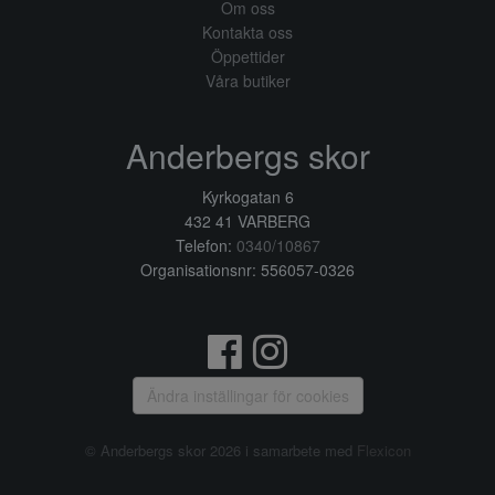
Om oss
Kontakta oss
Öppettider
Våra butiker
Anderbergs skor
Kyrkogatan 6
432 41 VARBERG
Telefon:
0340/10867
Organisationsnr: 556057-0326
Ändra inställingar för cookies
© Anderbergs skor 2026 i samarbete med
Flexicon