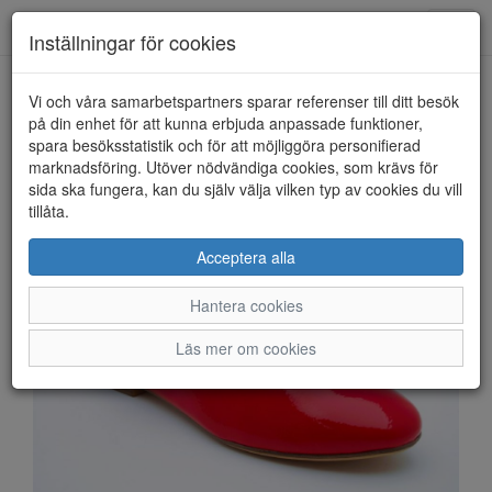
Anderbergs skor
Toggl
Inställningar för cookies
navig
Vi och våra samarbetspartners sparar referenser till ditt besök
HEM
TAMARIS
på din enhet för att kunna erbjuda anpassade funktioner,
spara besöksstatistik och för att möjliggöra personifierad
marknadsföring. Utöver nödvändiga cookies, som krävs för
sida ska fungera, kan du själv välja vilken typ av cookies du vill
tillåta.
Acceptera alla
Hantera cookies
Läs mer om cookies