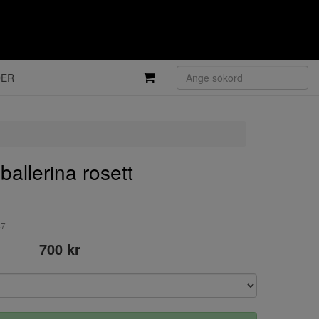
DER
allerina rosett
47
700 kr