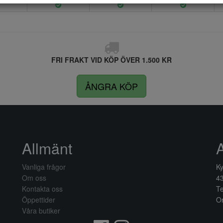
FRI FRAKT VID KÖP ÖVER 1.500 KR
ÅNGRA KÖP
Allmänt
Vanliga frågor
Ky
Om oss
4
Kontakta oss
Te
Öppettider
Or
Våra butiker