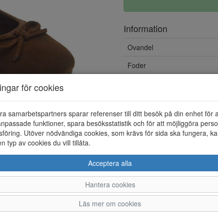
Information
Ovandel
Foder
ningar för cookies
ra samarbetspartners sparar referenser till ditt besök på din enhet för 
npassade funktioner, spara besöksstatistik och för att möjliggöra perso
föring. Utöver nödvändiga cookies, som krävs för sida ska fungera, ka
en typ av cookies du vill tillåta.
Acceptera alla
Hantera cookies
36
37
38
Läs mer om cookies