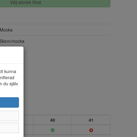
Välj storlek först
Mocka
Skinn/mocka
att kunna
nifierad
n du själv
39
40
41