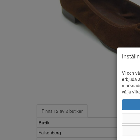
Inställ
Vi och vå
erbjuda a
marknads
välja vilk
Finns i 2 av 2 butiker
Butik
Falkenberg