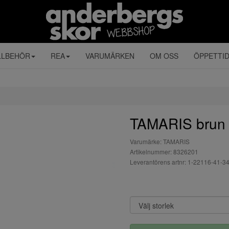
LLBEHÖR
REA
VARUMÄRKEN
OM OSS
ÖPPETTI
TAMARIS brun b
Varumärke: TAMARIS
Artikelnummer: 8326201
Leverantörens artnr: 1-22116-41-3