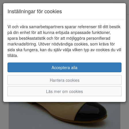
Anderbergs skor
Toggl
Inställningar för cookies
navig
Vi och våra samarbetspartners sparar referenser till ditt besök
HEM
TAMARIS
på din enhet för att kunna erbjuda anpassade funktioner,
spara besöksstatistik och för att möjliggöra personifierad
marknadsföring. Utöver nödvändiga cookies, som krävs för
sida ska fungera, kan du själv välja vilken typ av cookies du vill
tillåta.
Acceptera alla
Hantera cookies
Läs mer om cookies