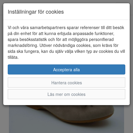
Anderbergs skor
Toggl
Inställningar för cookies
navig
Vi och våra samarbetspartners sparar referenser till ditt besök
HEM
SOFT LINE BY JANA
på din enhet för att kunna erbjuda anpassade funktioner,
spara besöksstatistik och för att möjliggöra personifierad
marknadsföring. Utöver nödvändiga cookies, som krävs för
sida ska fungera, kan du själv välja vilken typ av cookies du vill
tillåta.
Acceptera alla
Hantera cookies
Läs mer om cookies