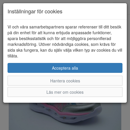
Anderbergs skor
Toggl
Inställningar för cookies
navig
Vi och våra samarbetspartners sparar referenser till ditt besök
HEM
LEAF
på din enhet för att kunna erbjuda anpassade funktioner,
spara besöksstatistik och för att möjliggöra personifierad
marknadsföring. Utöver nödvändiga cookies, som krävs för
sida ska fungera, kan du själv välja vilken typ av cookies du vill
tillåta.
Acceptera alla
Hantera cookies
Läs mer om cookies