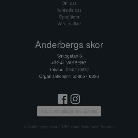
Om oss
Kontakta oss
Öppettider
Våra butiker
Anderbergs skor
Kyrkogatan 6
432 41 VARBERG
Telefon:
0340/10867
Organisationsnr: 556057-0326
Ändra inställingar för cookies
© Anderbergs skor 2026 i samarbete med
Flexicon