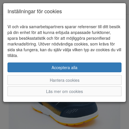
Anderbergs skor
Toggl
Inställningar för cookies
navig
Vi och våra samarbetspartners sparar referenser till ditt besök
HEM
LEAF
på din enhet för att kunna erbjuda anpassade funktioner,
spara besöksstatistik och för att möjliggöra personifierad
marknadsföring. Utöver nödvändiga cookies, som krävs för
sida ska fungera, kan du själv välja vilken typ av cookies du vill
tillåta.
Acceptera alla
Hantera cookies
Läs mer om cookies