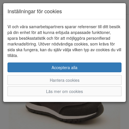
Anderbergs skor
Toggl
Inställningar för cookies
navig
Vi och våra samarbetspartners sparar referenser till ditt besök
HEM
KAVAT
på din enhet för att kunna erbjuda anpassade funktioner,
spara besöksstatistik och för att möjliggöra personifierad
marknadsföring. Utöver nödvändiga cookies, som krävs för
sida ska fungera, kan du själv välja vilken typ av cookies du vill
tillåta.
Acceptera alla
Hantera cookies
Läs mer om cookies