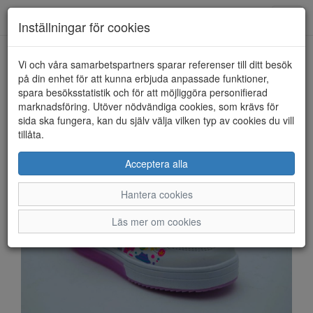
Anderbergs skor
Toggl
Inställningar för cookies
navig
Vi och våra samarbetspartners sparar referenser till ditt besök
HEM
DUFFY
på din enhet för att kunna erbjuda anpassade funktioner,
spara besöksstatistik och för att möjliggöra personifierad
marknadsföring. Utöver nödvändiga cookies, som krävs för
sida ska fungera, kan du själv välja vilken typ av cookies du vill
tillåta.
Acceptera alla
Hantera cookies
Läs mer om cookies