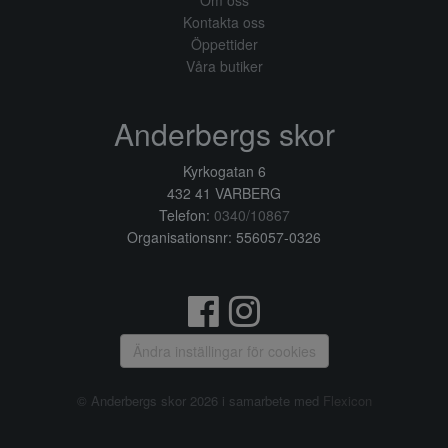
Om oss
Kontakta oss
Öppettider
Våra butiker
Anderbergs skor
Kyrkogatan 6
432 41 VARBERG
Telefon:
0340/10867
Organisationsnr: 556057-0326
Ändra inställingar för cookies
© Anderbergs skor 2026 i samarbete med
Flexicon