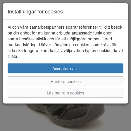
Anderbergs skor
Toggl
Inställningar för cookies
navig
Vi och våra samarbetspartners sparar referenser till ditt besök
HEM
VIKING
på din enhet för att kunna erbjuda anpassade funktioner,
spara besöksstatistik och för att möjliggöra personifierad
marknadsföring. Utöver nödvändiga cookies, som krävs för
sida ska fungera, kan du själv välja vilken typ av cookies du vill
tillåta.
Acceptera alla
Hantera cookies
Läs mer om cookies