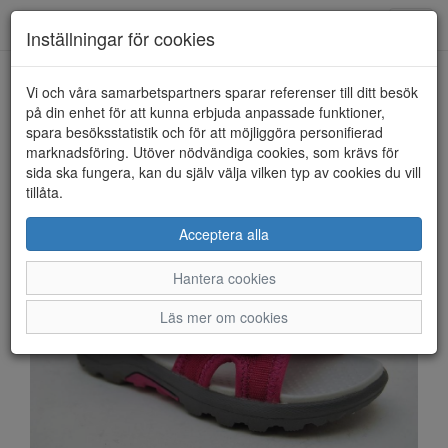
Anderbergs skor
Toggl
Inställningar för cookies
navig
Vi och våra samarbetspartners sparar referenser till ditt besök
HEM
VIKING
på din enhet för att kunna erbjuda anpassade funktioner,
spara besöksstatistik och för att möjliggöra personifierad
marknadsföring. Utöver nödvändiga cookies, som krävs för
sida ska fungera, kan du själv välja vilken typ av cookies du vill
tillåta.
Acceptera alla
Hantera cookies
Läs mer om cookies