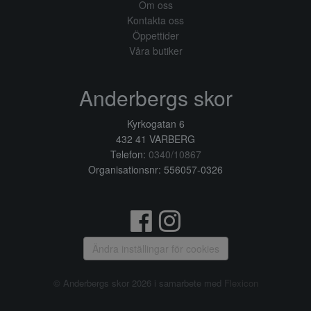
Om oss
Kontakta oss
Öppettider
Våra butiker
Anderbergs skor
Kyrkogatan 6
432 41 VARBERG
Telefon:
0340/10867
Organisationsnr: 556057-0326
Ändra inställingar för cookies
© Anderbergs skor 2026 i samarbete med
Flexicon