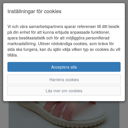
Anderbergs skor
Toggl
Inställningar för cookies
navig
Vi och våra samarbetspartners sparar referenser till ditt besök
HEM
GULLIVER
på din enhet för att kunna erbjuda anpassade funktioner,
spara besöksstatistik och för att möjliggöra personifierad
marknadsföring. Utöver nödvändiga cookies, som krävs för
sida ska fungera, kan du själv välja vilken typ av cookies du vill
tillåta.
Acceptera alla
Hantera cookies
Läs mer om cookies