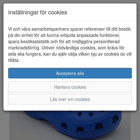
Anderbergs skor
Toggl
Inställningar för cookies
navig
Vi och våra samarbetspartners sparar referenser till ditt besök
HEM
CROCS
på din enhet för att kunna erbjuda anpassade funktioner,
spara besöksstatistik och för att möjliggöra personifierad
marknadsföring. Utöver nödvändiga cookies, som krävs för
sida ska fungera, kan du själv välja vilken typ av cookies du vill
tillåta.
Acceptera alla
Hantera cookies
Läs mer om cookies