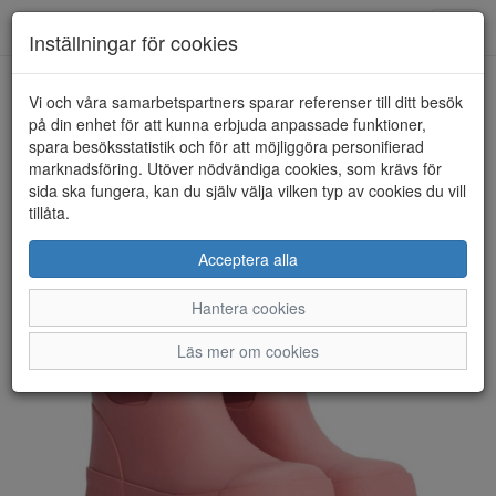
Anderbergs skor
Toggl
Inställningar för cookies
navig
Vi och våra samarbetspartners sparar referenser till ditt besök
HEM
TRETORN
på din enhet för att kunna erbjuda anpassade funktioner,
spara besöksstatistik och för att möjliggöra personifierad
marknadsföring. Utöver nödvändiga cookies, som krävs för
sida ska fungera, kan du själv välja vilken typ av cookies du vill
tillåta.
Acceptera alla
Hantera cookies
Läs mer om cookies