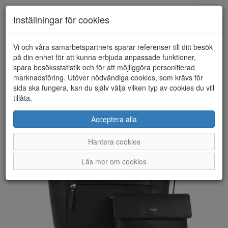
Anderbergs skor
Toggl
Inställningar för cookies
navig
Vi och våra samarbetspartners sparar referenser till ditt besök
HEM
ULRIKA DESIGN
på din enhet för att kunna erbjuda anpassade funktioner,
spara besöksstatistik och för att möjliggöra personifierad
marknadsföring. Utöver nödvändiga cookies, som krävs för
sida ska fungera, kan du själv välja vilken typ av cookies du vill
tillåta.
Acceptera alla
Hantera cookies
Läs mer om cookies