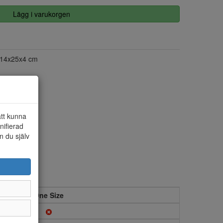
Lägg i varukorgen
14x25x4 cm
att kunna
nifierad
n du själv
One Size