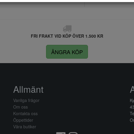
FRI FRAKT VID KÖP ÖVER 1.500 KR
ÅNGRA KÖP
Allmänt
Vanliga frågor
Ky
Om oss
4
Kontakta oss
Te
Öppettider
Or
Våra butiker