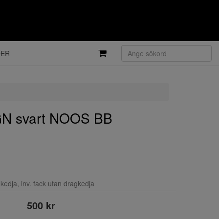
DER
N svart NOOS BB
kedja, inv. fack utan dragkedja
500 kr