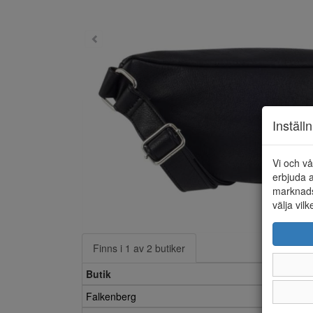
Inställ
Vi och vå
erbjuda a
marknads
välja vilk
Finns i 1 av 2 butiker
Butik
Falkenberg