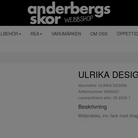
LLBEHÖR
REA
VARUMÄRKEN
OM OSS
ÖPPETTI
ULRIKA DESIG
Varumärke: ULRIKA DESIGN
Artikelnummer: 6000021
Leverantörens artnr: 35-2245-1
Beskrivning
Midjeväska, inv. fack med drag