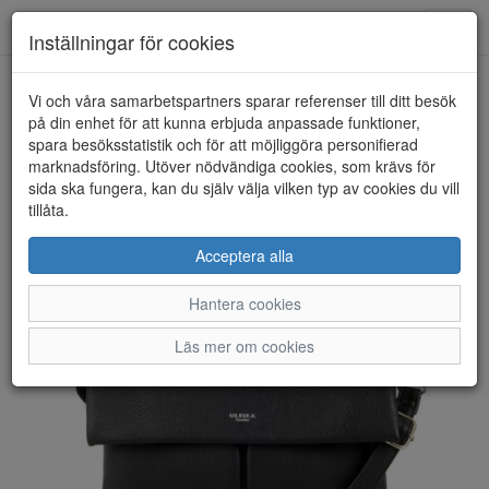
Anderbergs skor
Toggl
Inställningar för cookies
navig
Vi och våra samarbetspartners sparar referenser till ditt besök
HEM
ULRIKA DESIGN
på din enhet för att kunna erbjuda anpassade funktioner,
spara besöksstatistik och för att möjliggöra personifierad
marknadsföring. Utöver nödvändiga cookies, som krävs för
sida ska fungera, kan du själv välja vilken typ av cookies du vill
tillåta.
Acceptera alla
Hantera cookies
Läs mer om cookies