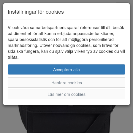
Anderbergs skor
Toggl
Inställningar för cookies
navig
Vi och våra samarbetspartners sparar referenser till ditt besök
HEM
ULRIKA DESIGN
på din enhet för att kunna erbjuda anpassade funktioner,
spara besöksstatistik och för att möjliggöra personifierad
marknadsföring. Utöver nödvändiga cookies, som krävs för
sida ska fungera, kan du själv välja vilken typ av cookies du vill
tillåta.
Acceptera alla
Hantera cookies
Läs mer om cookies