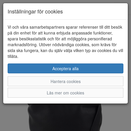
Anderbergs skor
Toggl
Inställningar för cookies
navig
Vi och våra samarbetspartners sparar referenser till ditt besök
HEM
ULRIKA DESIGN
på din enhet för att kunna erbjuda anpassade funktioner,
spara besöksstatistik och för att möjliggöra personifierad
marknadsföring. Utöver nödvändiga cookies, som krävs för
sida ska fungera, kan du själv välja vilken typ av cookies du vill
tillåta.
Acceptera alla
Hantera cookies
Läs mer om cookies