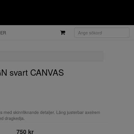
DER
N svart CANVAS
s med skinnliknande detaljer. Lång justerbar axelrem
ed dragkedja.
750 kr