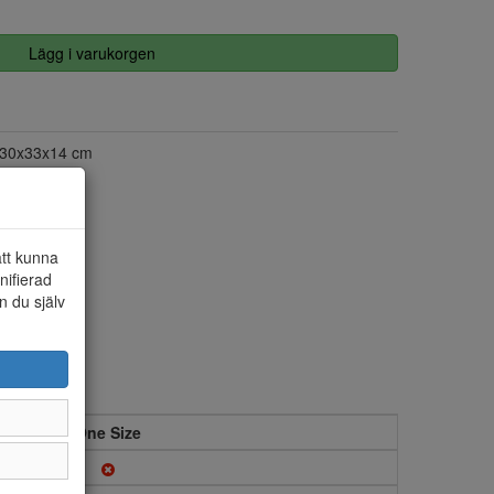
Lägg i varukorgen
30x33x14 cm
att kunna
nifierad
n du själv
One Size