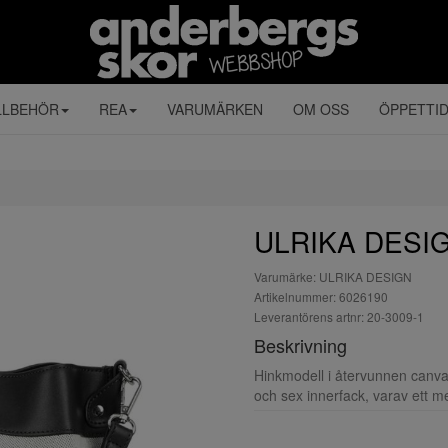
LLBEHÖR
REA
VARUMÄRKEN
OM OSS
ÖPPETTI
ULRIKA DESIG
Varumärke: ULRIKA DESIGN
Artikelnummer: 6026190
Leverantörens artnr: 20-3009-1
Beskrivning
Hinkmodell i återvunnen canva
och sex innerfack, varav ett m