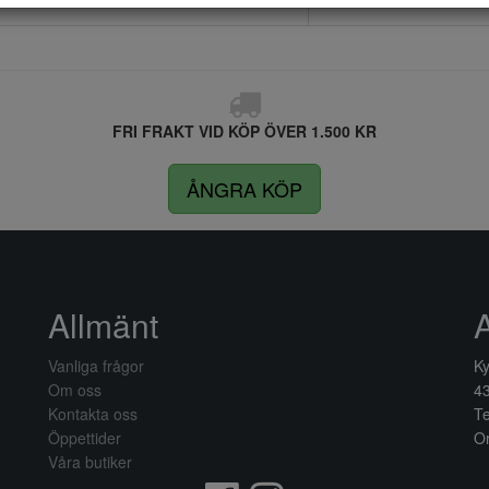
FRI FRAKT VID KÖP ÖVER 1.500 KR
ÅNGRA KÖP
Allmänt
Vanliga frågor
Ky
Om oss
4
Kontakta oss
Te
Öppettider
Or
Våra butiker