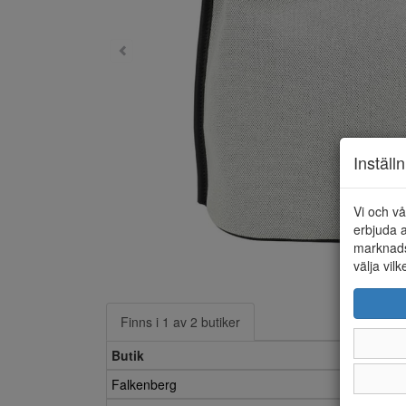
Inställ
Vi och vå
erbjuda a
marknads
välja vilk
Finns i 1 av 2 butiker
Butik
Falkenberg