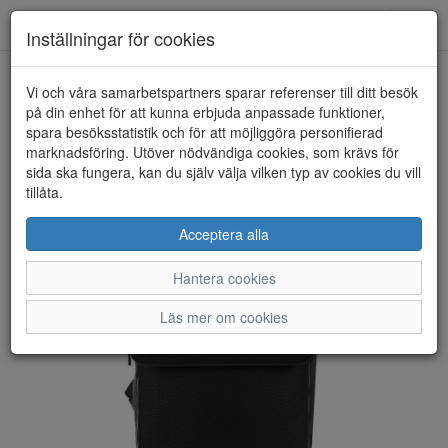
Anderbergs skor
Toggl
Inställningar för cookies
navig
Vi och våra samarbetspartners sparar referenser till ditt besök
HEM
ULRIKA DESIGN
på din enhet för att kunna erbjuda anpassade funktioner,
spara besöksstatistik och för att möjliggöra personifierad
marknadsföring. Utöver nödvändiga cookies, som krävs för
sida ska fungera, kan du själv välja vilken typ av cookies du vill
tillåta.
Acceptera alla
Hantera cookies
Läs mer om cookies