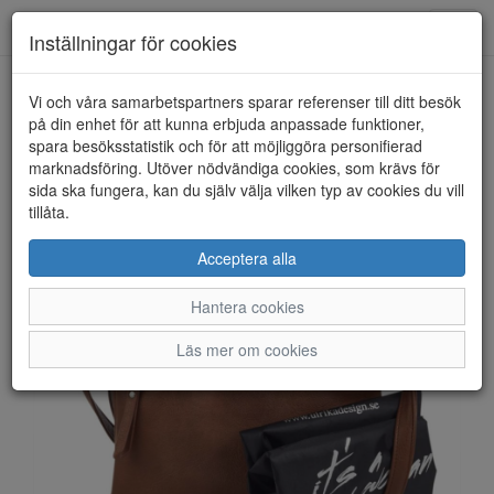
Anderbergs skor
Toggl
Inställningar för cookies
navig
Vi och våra samarbetspartners sparar referenser till ditt besök
HEM
ULRIKA DESIGN
på din enhet för att kunna erbjuda anpassade funktioner,
spara besöksstatistik och för att möjliggöra personifierad
marknadsföring. Utöver nödvändiga cookies, som krävs för
sida ska fungera, kan du själv välja vilken typ av cookies du vill
tillåta.
Acceptera alla
Hantera cookies
Läs mer om cookies