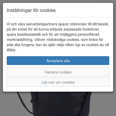
Anderbergs skor
Toggl
Inställningar för cookies
navig
Vi och våra samarbetspartners sparar referenser till ditt besök
HEM
ULRIKA DESIGN
på din enhet för att kunna erbjuda anpassade funktioner,
spara besöksstatistik och för att möjliggöra personifierad
marknadsföring. Utöver nödvändiga cookies, som krävs för
sida ska fungera, kan du själv välja vilken typ av cookies du vill
tillåta.
Acceptera alla
Hantera cookies
Läs mer om cookies