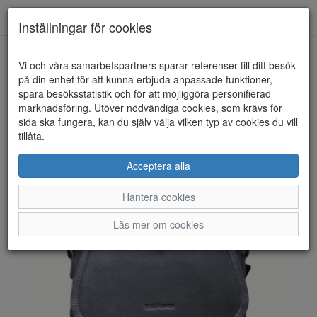
Anderbergs skor
Toggl
Inställningar för cookies
navig
Vi och våra samarbetspartners sparar referenser till ditt besök
HEM
THE MONTE
på din enhet för att kunna erbjuda anpassade funktioner,
spara besöksstatistik och för att möjliggöra personifierad
marknadsföring. Utöver nödvändiga cookies, som krävs för
sida ska fungera, kan du själv välja vilken typ av cookies du vill
tillåta.
Acceptera alla
Hantera cookies
Läs mer om cookies