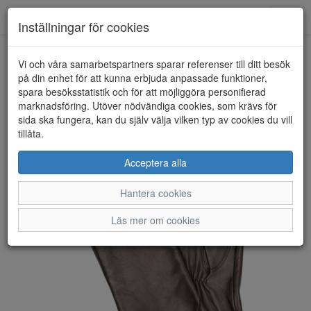
Anderbergs skor
Toggl
Inställningar för cookies
navig
Vi och våra samarbetspartners sparar referenser till ditt besök
HEM
SAJACO NORDIC
på din enhet för att kunna erbjuda anpassade funktioner,
spara besöksstatistik och för att möjliggöra personifierad
marknadsföring. Utöver nödvändiga cookies, som krävs för
sida ska fungera, kan du själv välja vilken typ av cookies du vill
tillåta.
Acceptera alla
Hantera cookies
Läs mer om cookies