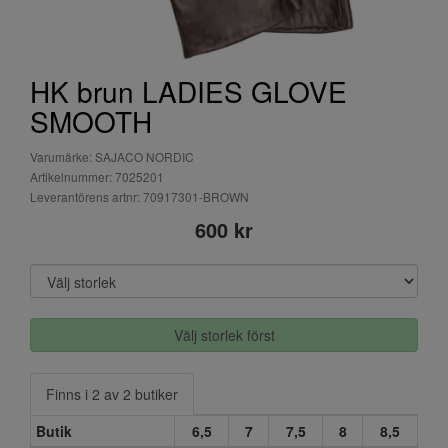
HK brun LADIES GLOVE
SMOOTH
Varumärke: SAJACO NORDIC
Artikelnummer: 7025201
Leverantörens artnr: 70917301-BROWN
600 kr
Välj storlek först
Finns i 2 av 2 butiker
Butik
6,5
7
7,5
8
8,5