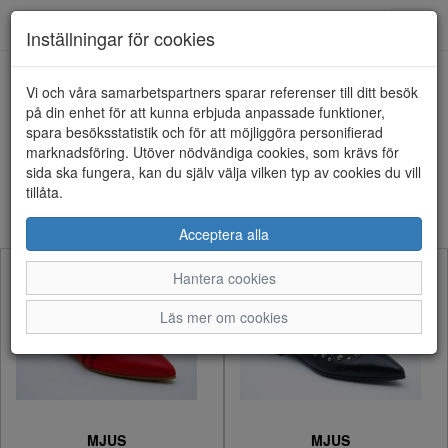
Anderbergs skor
Toggl
Inställningar för cookies
navig
Visa filter
Vi och våra samarbetspartners sparar referenser till ditt besök
på din enhet för att kunna erbjuda anpassade funktioner,
MJUS (6 artiklar)
spara besöksstatistik och för att möjliggöra personifierad
marknadsföring. Utöver nödvändiga cookies, som krävs för
sida ska fungera, kan du själv välja vilken typ av cookies du vill
Sortera efter:
tillåta.
Acceptera alla
Hantera cookies
Läs mer om cookies
MJUS
MJUS