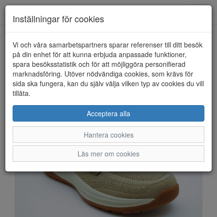
Anderbergs skor
Toggl
Inställningar för cookies
navig
Vi och våra samarbetspartners sparar referenser till ditt besök
HEM
SKECHERS
på din enhet för att kunna erbjuda anpassade funktioner,
spara besöksstatistik och för att möjliggöra personifierad
marknadsföring. Utöver nödvändiga cookies, som krävs för
sida ska fungera, kan du själv välja vilken typ av cookies du vill
tillåta.
Acceptera alla
Hantera cookies
Läs mer om cookies