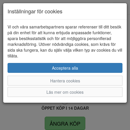
Anderbergs skor
Toggl
Inställningar för cookies
navig
Vi och våra samarbetspartners sparar referenser till ditt besök
HEM
SEBAGO
på din enhet för att kunna erbjuda anpassade funktioner,
spara besöksstatistik och för att möjliggöra personifierad
Kunde inte hitta några artiklar...
marknadsföring. Utöver nödvändiga cookies, som krävs för
sida ska fungera, kan du själv välja vilken typ av cookies du vill
tillåta.
LEVERANS INOM 4 DAGAR INOM SVERIGE
Acceptera alla
Hantera cookies
FRI FRAKT VID KÖP ÖVER 1.500 KR
Läs mer om cookies
ÖPPET KÖP I 14 DAGAR
ÅNGRA KÖP