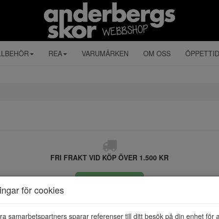
LLBEHÖR
REA
VARUMÄRKEN
OM OSS
ÖPPETTI
FRI FRAKT VID KÖP ÖVER 1.500 KR
ÅNGRA KÖP
ningar för cookies
ra samarbetspartners sparar referenser till ditt besök på din enhet för 