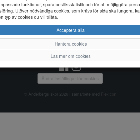
npassade funktioner, spara besöksstatistik och för att möjliggöra perso
föring. Utöver nödvändiga cookies, som krävs för sida ska fungera, ka
Allmänt
en typ av cookies du vill tillåta.
Vanliga frågor
Ky
Acceptera alla
Om oss
4
Kontakta oss
Te
Hantera cookies
Öppettider
Or
Våra butiker
Läs mer om cookies
Ändra inställingar för cookies
© Anderbergs skor 2026 i samarbete med
Flexicon