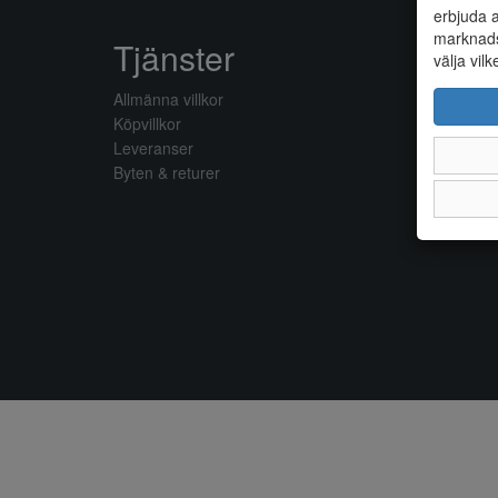
erbjuda a
marknads
Tjänster
välja vilk
Allmänna villkor
Köpvillkor
Leveranser
Byten & returer