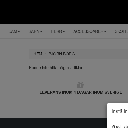
DAM
BARN
HERR
ACCESSOARER
SKOTI
HEM
BJÖRN BORG
Kunde inte hitta några artiklar...
LEVERANS INOM 4 DAGAR INOM SVERIGE
Inställ
Vi och vå