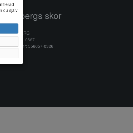
nifierad
n du själv
Anderbergs skor
rkogatan 6
32 41 VARBERG
lefon:
0340/10867
ganisationsnr: 556057-0326