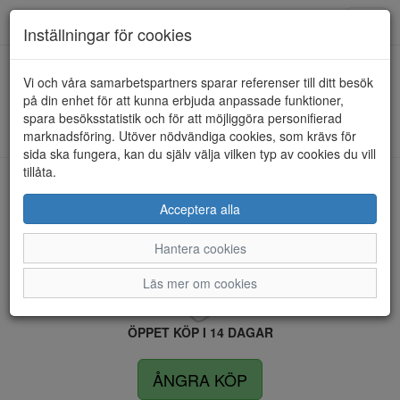
Anderbergs skor
Toggl
Inställningar för cookies
navig
Vi och våra samarbetspartners sparar referenser till ditt besök
HEM
RIEKER
på din enhet för att kunna erbjuda anpassade funktioner,
spara besöksstatistik och för att möjliggöra personifierad
Kunde inte hitta några artiklar...
marknadsföring. Utöver nödvändiga cookies, som krävs för
sida ska fungera, kan du själv välja vilken typ av cookies du vill
tillåta.
LEVERANS INOM 4 DAGAR INOM SVERIGE
Acceptera alla
Hantera cookies
FRI FRAKT VID KÖP ÖVER 1.500 KR
Läs mer om cookies
ÖPPET KÖP I 14 DAGAR
ÅNGRA KÖP