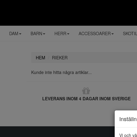
DAM
BARN
HERR
ACCESSOARER
SKOTI
HEM
RIEKER
Kunde inte hitta några artiklar...
LEVERANS INOM 4 DAGAR INOM SVERIGE
Inställ
Vi och vå