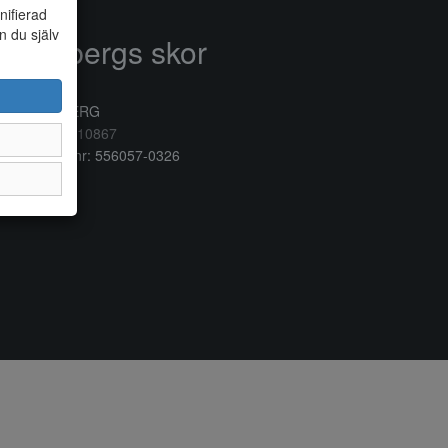
nifierad
n du själv
Anderbergs skor
rkogatan 6
32 41 VARBERG
lefon:
0340/10867
ganisationsnr: 556057-0326