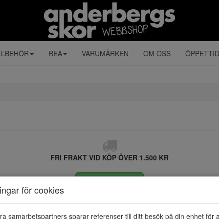
LLBEHÖR
REA
VARUMÄRKEN
OM OSS
ÖPPETTI
FRI FRAKT VID KÖP ÖVER 1.500 KR
ÅNGRA KÖP
ningar för cookies
ra samarbetspartners sparar referenser till ditt besök på din enhet för 