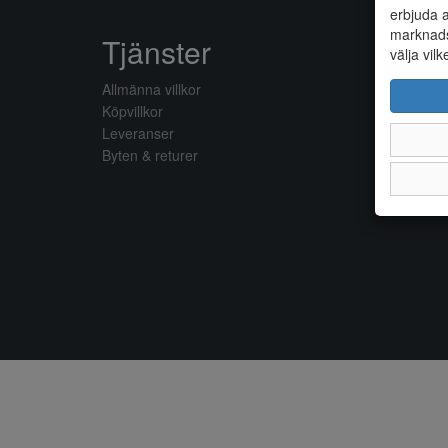
erbjuda a
marknads
Tjänster
välja vilk
Allmänna villkor
Köpvillkor
Leveranser
Byten & returer