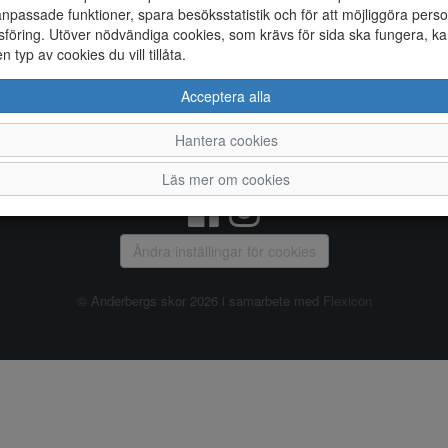
npassade funktioner, spara besöksstatistik och för att möjliggöra perso
föring. Utöver nödvändiga cookies, som krävs för sida ska fungera, ka
Allmänt
en typ av cookies du vill tillåta.
Vanliga frågor
Ky
Acceptera alla
Om oss
4
Kontakta oss
Te
Hantera cookies
Öppettider
Or
Våra butiker
Läs mer om cookies
Ändra inställingar för cookies
© Anderbergs skor 2026 i samarbete med
Flexicon