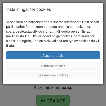
Anderbergs skor
Toggl
Inställningar för cookies
navig
Vi och våra samarbetspartners sparar referenser till ditt besök
HEM
ICEBUG
på din enhet för att kunna erbjuda anpassade funktioner,
spara besöksstatistik och för att möjliggöra personifierad
Kunde inte hitta några artiklar...
marknadsföring. Utöver nödvändiga cookies, som krävs för
sida ska fungera, kan du själv välja vilken typ av cookies du vill
tillåta.
LEVERANS INOM 4 DAGAR INOM SVERIGE
Acceptera alla
Hantera cookies
FRI FRAKT VID KÖP ÖVER 1.500 KR
Läs mer om cookies
ÖPPET KÖP I 14 DAGAR
ÅNGRA KÖP