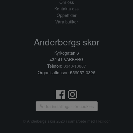
Om oss
Kontakta oss
Öppettider
Våra butiker
Anderbergs skor
Kyrkogatan 6
432 41 VARBERG
Telefon:
0340/10867
Organisationsnr: 556057-0326
Ändra inställingar för cookies
© Anderbergs skor 2026 i samarbete med
Flexicon