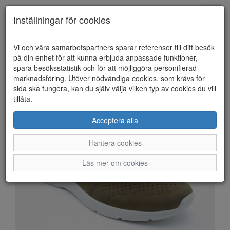
Anderbergs skor
Toggl
Inställningar för cookies
navig
Vi och våra samarbetspartners sparar referenser till ditt besök
HEM
ECCO
på din enhet för att kunna erbjuda anpassade funktioner,
spara besöksstatistik och för att möjliggöra personifierad
marknadsföring. Utöver nödvändiga cookies, som krävs för
sida ska fungera, kan du själv välja vilken typ av cookies du vill
tillåta.
Acceptera alla
Hantera cookies
Läs mer om cookies