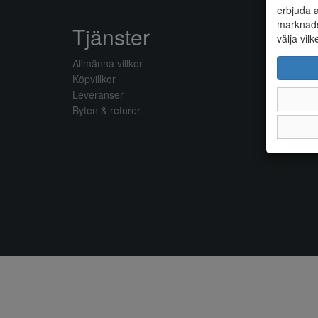
erbjuda a
marknads
Tjänster
välja vilk
Allmänna villkor
Köpvillkor
Leveranser
Byten & returer