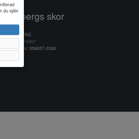
nifierad
n du själv
Anderbergs skor
rkogatan 6
32 41 VARBERG
lefon:
0340/10867
ganisationsnr: 556057-0326