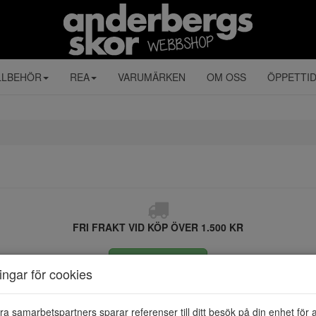
LLBEHÖR
REA
VARUMÄRKEN
OM OSS
ÖPPETTI
FRI FRAKT VID KÖP ÖVER 1.500 KR
ÅNGRA KÖP
ningar för cookies
ra samarbetspartners sparar referenser till ditt besök på din enhet för 