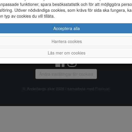
npassade funktioner, spara besöksstatistik och för att möjliggöra perso
föring. Utöver nödvändiga cookies, som krävs för sida ska fungera, ka
Allmänt
en typ av cookies du vill tillåta.
Vanliga frågor
Ky
Acceptera alla
Om oss
4
Kontakta oss
Te
Hantera cookies
Öppettider
Or
Våra butiker
Läs mer om cookies
Ändra inställingar för cookies
© Anderbergs skor 2026 i samarbete med
Flexicon