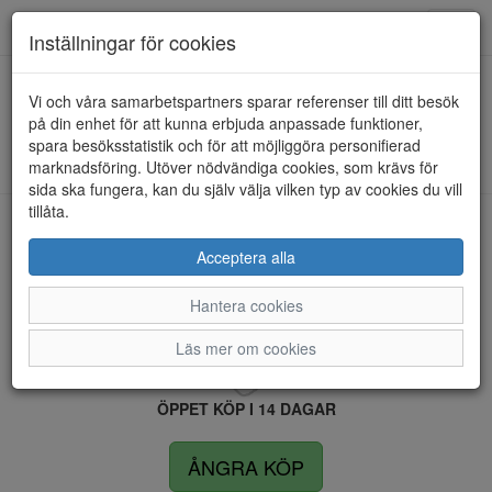
Anderbergs skor
Toggl
Inställningar för cookies
navig
Vi och våra samarbetspartners sparar referenser till ditt besök
HEM
ULRIKA DESIGN
på din enhet för att kunna erbjuda anpassade funktioner,
spara besöksstatistik och för att möjliggöra personifierad
Kunde inte hitta några artiklar...
marknadsföring. Utöver nödvändiga cookies, som krävs för
sida ska fungera, kan du själv välja vilken typ av cookies du vill
tillåta.
LEVERANS INOM 4 DAGAR INOM SVERIGE
Acceptera alla
Hantera cookies
FRI FRAKT VID KÖP ÖVER 1.500 KR
Läs mer om cookies
ÖPPET KÖP I 14 DAGAR
ÅNGRA KÖP