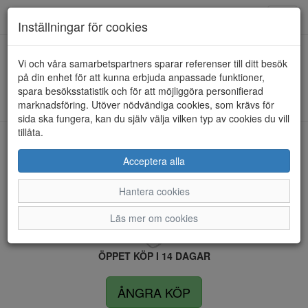
Anderbergs skor
Toggl
Inställningar för cookies
navig
Vi och våra samarbetspartners sparar referenser till ditt besök
HEM
ULRIKA DESIGN
på din enhet för att kunna erbjuda anpassade funktioner,
spara besöksstatistik och för att möjliggöra personifierad
Kunde inte hitta några artiklar...
marknadsföring. Utöver nödvändiga cookies, som krävs för
sida ska fungera, kan du själv välja vilken typ av cookies du vill
tillåta.
LEVERANS INOM 4 DAGAR INOM SVERIGE
Acceptera alla
Hantera cookies
FRI FRAKT VID KÖP ÖVER 1.500 KR
Läs mer om cookies
ÖPPET KÖP I 14 DAGAR
ÅNGRA KÖP