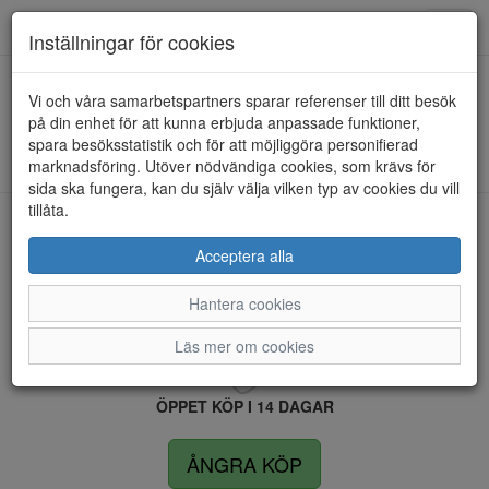
Anderbergs skor
Toggl
Inställningar för cookies
navig
Vi och våra samarbetspartners sparar referenser till ditt besök
HEM
ROHDE
på din enhet för att kunna erbjuda anpassade funktioner,
spara besöksstatistik och för att möjliggöra personifierad
Kunde inte hitta några artiklar...
marknadsföring. Utöver nödvändiga cookies, som krävs för
sida ska fungera, kan du själv välja vilken typ av cookies du vill
tillåta.
LEVERANS INOM 4 DAGAR INOM SVERIGE
Acceptera alla
Hantera cookies
FRI FRAKT VID KÖP ÖVER 1.500 KR
Läs mer om cookies
ÖPPET KÖP I 14 DAGAR
ÅNGRA KÖP