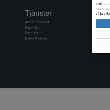
erbjuda a
marknads
Tjänster
välja vilk
Allmänna villkor
Köpvillkor
Leveranser
Byten & returer