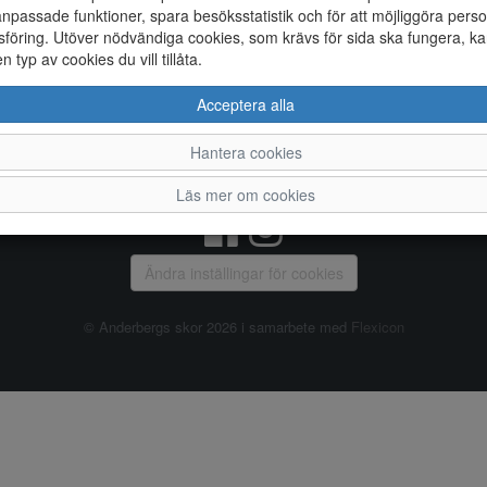
npassade funktioner, spara besöksstatistik och för att möjliggöra perso
föring. Utöver nödvändiga cookies, som krävs för sida ska fungera, ka
Allmänt
en typ av cookies du vill tillåta.
Vanliga frågor
Ky
Acceptera alla
Om oss
4
Kontakta oss
Te
Hantera cookies
Öppettider
Or
Våra butiker
Läs mer om cookies
Ändra inställingar för cookies
© Anderbergs skor 2026 i samarbete med
Flexicon