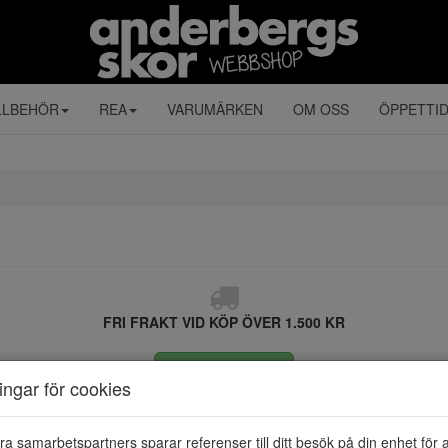
LLBEHÖR
REA
VARUMÄRKEN
OM OSS
ÖPPETTI
FRI FRAKT VID KÖP ÖVER 1.500 KR
ÅNGRA KÖP
ningar för cookies
ra samarbetspartners sparar referenser till ditt besök på din enhet för 