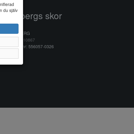
nifierad
n du själv
Anderbergs skor
rkogatan 6
32 41 VARBERG
lefon:
0340/10867
ganisationsnr: 556057-0326