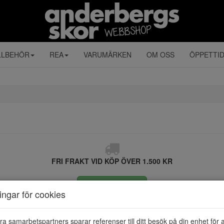
LLBEHÖR
REA
VARUMÄRKEN
OM OSS
ÖPPETTI
FRI FRAKT VID KÖP ÖVER 1.500 KR
ÅNGRA KÖP
ningar för cookies
ra samarbetspartners sparar referenser till ditt besök på din enhet för 