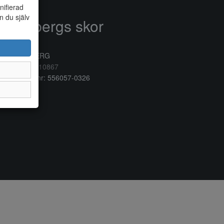
nifierad
n du själv
Anderbergs skor
rkogatan 6
32 41 VARBERG
lefon:
0340/10867
ganisationsnr: 556057-0326