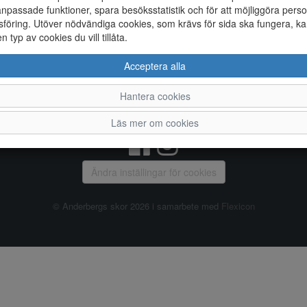
npassade funktioner, spara besöksstatistik och för att möjliggöra perso
föring. Utöver nödvändiga cookies, som krävs för sida ska fungera, ka
Allmänt
en typ av cookies du vill tillåta.
Vanliga frågor
Ky
Acceptera alla
Om oss
4
Kontakta oss
Te
Hantera cookies
Öppettider
Or
Våra butiker
Läs mer om cookies
Ändra inställingar för cookies
© Anderbergs skor 2026 i samarbete med
Flexicon