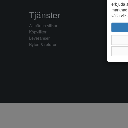
erbjuda a
marknads
Tjänster
välja vilk
Allmänna villkor
Köpvillkor
Leveranser
Byten & returer