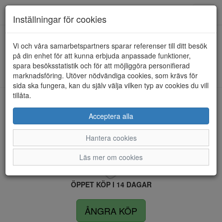
Anderbergs skor
Toggl
Inställningar för cookies
navig
Vi och våra samarbetspartners sparar referenser till ditt besök
HEM
CC RESORT
på din enhet för att kunna erbjuda anpassade funktioner,
spara besöksstatistik och för att möjliggöra personifierad
Kunde inte hitta några artiklar...
marknadsföring. Utöver nödvändiga cookies, som krävs för
sida ska fungera, kan du själv välja vilken typ av cookies du vill
tillåta.
LEVERANS INOM 4 DAGAR INOM SVERIGE
Acceptera alla
Hantera cookies
FRI FRAKT VID KÖP ÖVER 1.500 KR
Läs mer om cookies
ÖPPET KÖP I 14 DAGAR
ÅNGRA KÖP