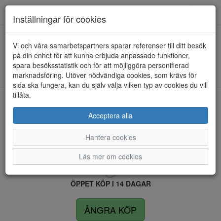
Anderbergs skor
Toggl
Inställningar för cookies
navig
Vi och våra samarbetspartners sparar referenser till ditt besök
HEM
TAMARIS
på din enhet för att kunna erbjuda anpassade funktioner,
spara besöksstatistik och för att möjliggöra personifierad
Kunde inte hitta några artiklar...
marknadsföring. Utöver nödvändiga cookies, som krävs för
sida ska fungera, kan du själv välja vilken typ av cookies du vill
tillåta.
LEVERANS INOM 4 DAGAR INOM SVERIGE
Acceptera alla
Hantera cookies
FRI FRAKT VID KÖP ÖVER 1.500 KR
Läs mer om cookies
ÖPPET KÖP I 14 DAGAR
ÅNGRA KÖP