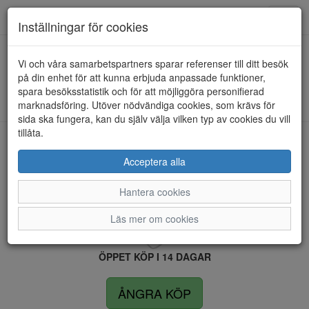
Anderbergs skor
Toggl
Inställningar för cookies
navig
Vi och våra samarbetspartners sparar referenser till ditt besök
HEM
RIEKER
på din enhet för att kunna erbjuda anpassade funktioner,
spara besöksstatistik och för att möjliggöra personifierad
Kunde inte hitta några artiklar...
marknadsföring. Utöver nödvändiga cookies, som krävs för
sida ska fungera, kan du själv välja vilken typ av cookies du vill
tillåta.
LEVERANS INOM 4 DAGAR INOM SVERIGE
Acceptera alla
Hantera cookies
FRI FRAKT VID KÖP ÖVER 1.500 KR
Läs mer om cookies
ÖPPET KÖP I 14 DAGAR
ÅNGRA KÖP