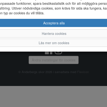
npassade funktioner, spara besöksstatistik och för att möjliggöra perso
föring. Utöver nödvändiga cookies, som krävs för sida ska fungera, ka
Allmänt
en typ av cookies du vill tillåta.
Vanliga frågor
Ky
Acceptera alla
Om oss
4
Kontakta oss
Te
Hantera cookies
Öppettider
Or
Våra butiker
Läs mer om cookies
Ändra inställingar för cookies
© Anderbergs skor 2026 i samarbete med
Flexicon