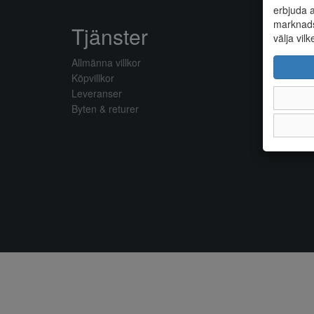
erbjuda a
marknads
Tjänster
välja vilk
Allmänna villkor
Köpvillkor
Leveranser
Byten & returer