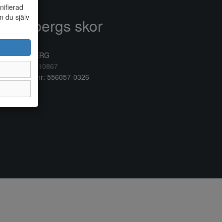
nifierad
n du själv
Anderbergs skor
rkogatan 6
32 41 VARBERG
lefon:
0340/10867
ganisationsnr: 556057-0326