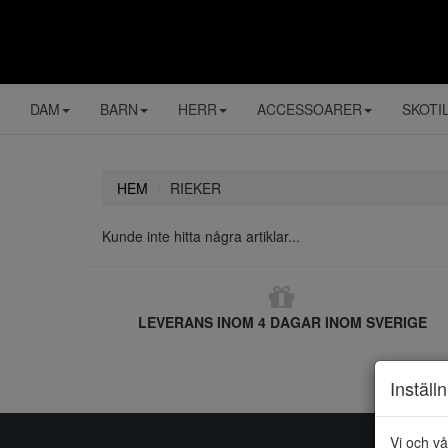
DAM
BARN
HERR
ACCESSOARER
SKOTI
HEM
RIEKER
Kunde inte hitta några artiklar...
LEVERANS INOM 4 DAGAR INOM SVERIGE
Inställ
Vi och vå