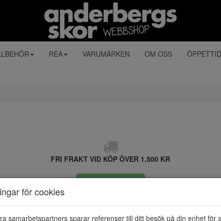
LLBEHÖR
REA
VARUMÄRKEN
OM OSS
ÖPPETTI
FRI FRAKT VID KÖP ÖVER 1.500 KR
ÅNGRA KÖP
ningar för cookies
ra samarbetspartners sparar referenser till ditt besök på din enhet för 