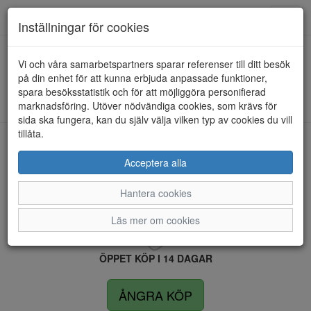
Anderbergs skor
Toggl
Inställningar för cookies
navig
Vi och våra samarbetspartners sparar referenser till ditt besök
HEM
RIEKER
på din enhet för att kunna erbjuda anpassade funktioner,
spara besöksstatistik och för att möjliggöra personifierad
Kunde inte hitta några artiklar...
marknadsföring. Utöver nödvändiga cookies, som krävs för
sida ska fungera, kan du själv välja vilken typ av cookies du vill
tillåta.
LEVERANS INOM 4 DAGAR INOM SVERIGE
Acceptera alla
Hantera cookies
FRI FRAKT VID KÖP ÖVER 1.500 KR
Läs mer om cookies
ÖPPET KÖP I 14 DAGAR
ÅNGRA KÖP