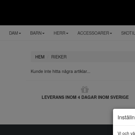
DAM
BARN
HERR
ACCESSOARER
SKOTI
HEM
RIEKER
Kunde inte hitta några artiklar...
LEVERANS INOM 4 DAGAR INOM SVERIGE
Inställ
Vi och vå