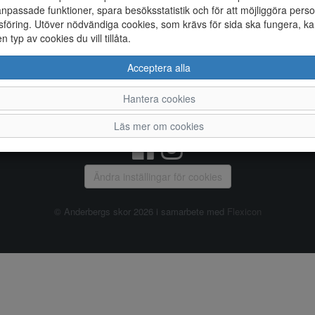
npassade funktioner, spara besöksstatistik och för att möjliggöra perso
föring. Utöver nödvändiga cookies, som krävs för sida ska fungera, ka
Allmänt
en typ av cookies du vill tillåta.
Vanliga frågor
Ky
Acceptera alla
Om oss
4
Kontakta oss
Te
Hantera cookies
Öppettider
Or
Våra butiker
Läs mer om cookies
Ändra inställingar för cookies
© Anderbergs skor 2026 i samarbete med
Flexicon