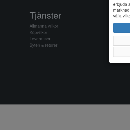
erbjuda a
marknads
Tjänster
välja vilk
Allmänna villkor
Köpvillkor
Leveranser
Byten & returer