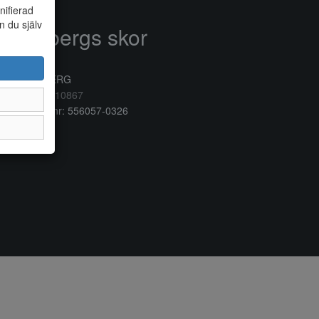
nifierad
n du själv
Anderbergs skor
rkogatan 6
32 41 VARBERG
lefon:
0340/10867
ganisationsnr: 556057-0326