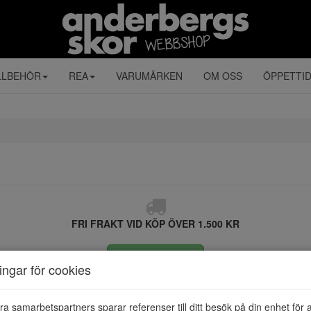
LLBEHÖR
REA
VARUMÄRKEN
OM OSS
ÖPPETTI
FRI FRAKT VID KÖP ÖVER 1.500 KR
ÅNGRA KÖP
ningar för cookies
ra samarbetspartners sparar referenser till ditt besök på din enhet för 