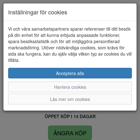
Anderbergs skor
Toggl
Inställningar för cookies
navig
Vi och våra samarbetspartners sparar referenser till ditt besök
HEM
GREEN COMFORT
på din enhet för att kunna erbjuda anpassade funktioner,
spara besöksstatistik och för att möjliggöra personifierad
Kunde inte hitta några artiklar...
marknadsföring. Utöver nödvändiga cookies, som krävs för
sida ska fungera, kan du själv välja vilken typ av cookies du vill
tillåta.
LEVERANS INOM 4 DAGAR INOM SVERIGE
Acceptera alla
Hantera cookies
FRI FRAKT VID KÖP ÖVER 1.500 KR
Läs mer om cookies
ÖPPET KÖP I 14 DAGAR
ÅNGRA KÖP