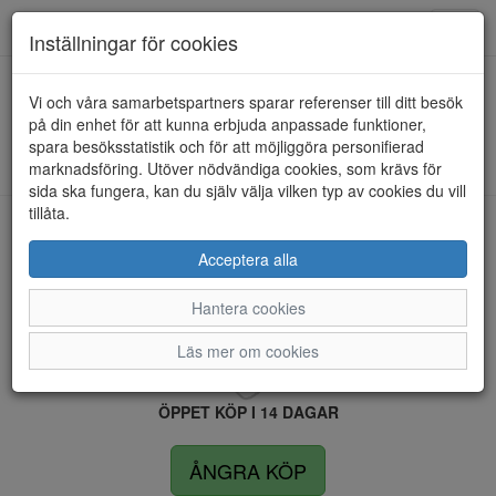
Anderbergs skor
Toggl
Inställningar för cookies
navig
Vi och våra samarbetspartners sparar referenser till ditt besök
HEM
ANDREA CONTI
på din enhet för att kunna erbjuda anpassade funktioner,
spara besöksstatistik och för att möjliggöra personifierad
Kunde inte hitta några artiklar...
marknadsföring. Utöver nödvändiga cookies, som krävs för
sida ska fungera, kan du själv välja vilken typ av cookies du vill
tillåta.
LEVERANS INOM 4 DAGAR INOM SVERIGE
Acceptera alla
Hantera cookies
FRI FRAKT VID KÖP ÖVER 1.500 KR
Läs mer om cookies
ÖPPET KÖP I 14 DAGAR
ÅNGRA KÖP